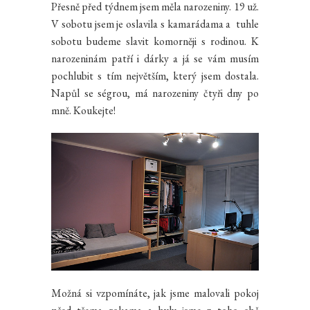
Přesně před týdnem jsem měla narozeniny. 19 už.
V sobotu jsem je oslavila s kamarádama a tuhle
sobotu budeme slavit komorněji s rodinou. K
narozeninám patří i dárky a já se vám musím
pochlubit s tím největším, který jsem dostala.
Napůl se ségrou, má narozeniny čtyři dny po
mně. Koukejte!
Možná si vzpomínáte, jak jsme malovali pokoj