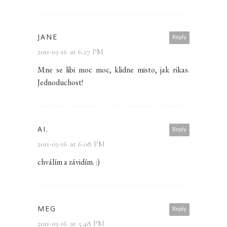
JANE
Reply
2011-03-16 at 6.27 PM
Mne se libi moc moc, klidne misto, jak rikas.
Jednoduchost!
AI.
Reply
2011-03-16 at 6.08 PM
chválím a závidím. :)
MEG
Reply
2011-03-16 at 5.48 PM