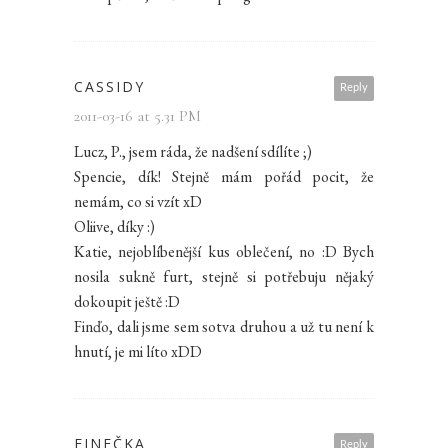
CASSIDY
Reply
2011-03-16 at 5.31 PM
Lucz, P., jsem ráda, že nadšení sdílíte ;)
Spencie, dík! Stejně mám pořád pocit, že
nemám, co si vzít xD
Oliive, díky :)
Katie, nejoblíbenější kus oblečení, no :D Bych
nosila sukně furt, stejně si potřebuju nějaký
dokoupit ještě :D
Finďo, dali jsme sem sotva druhou a už tu není k
hnutí, je mi líto xDD
FINEČKA
Reply