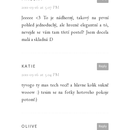
2011-03-16 at 5.07 PM
Jeeeee <3 To je nádherný, takový na první
pohled jednoduchý, ale hrozně elegantní a tó,
nevejde se vám tam třetí postel? Jsem docela
malá a skladná :D
KATIE
Reply
2011-03-16 at 5.04 PM
tyvogo ty mas tech veci!! a hlavne kolik sukni!
wooow :) tesim se na fotky hotoveho pokoje
potom!:)
OLIIVE
Reply