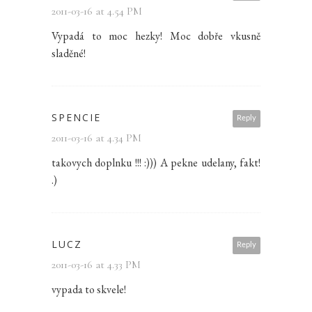
2011-03-16 at 4.54 PM
Vypadá to moc hezky! Moc dobře vkusně
sladěné!
SPENCIE
Reply
2011-03-16 at 4.34 PM
takovych doplnku !!! :))) A pekne udelany, fakt!
.)
LUCZ
Reply
2011-03-16 at 4.33 PM
vypada to skvele!