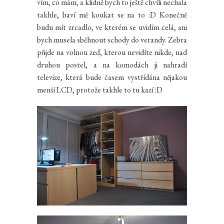
vím, co mám, a klidně bych to ještě chvíli nechala
takhle, baví mě koukat se na to :D Konečně
budu mít zrcadlo, ve kterém se uvidím celá, ani
bych musela sběhnout schody do verandy. Zebra
přijde na volnou zeď, kterou nevidíte nikde, nad
druhou postel, a na komodách ji nahradí
televize, která bude časem vystřídána nějakou
menší LCD, protože takhle to tu kazí :D