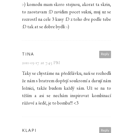
:-) komodu mam skoro stejnou, akorat ta skrin,
to zaostavam :D zavidim pocet sukni, muj uz se
rozrostl na cele 3 kusy :D z toho dve podle tebe
:D tak at se dobre bydli :-)
TINA
Reply
2011-03-17 at 7.45 PM
Taky se chystáme na předělávku, naši se rozhodli
že nám s bratrem dopřejí soukromí a darují nám
ložnici, takže budem každý sám. Už se na to
těším a asi se nechám inspirovat kombinací
růžové a šedé, je to bomba!!! <3
KLAPI
Reply