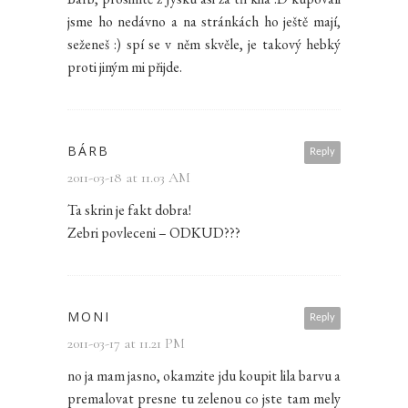
jsme ho nedávno a na stránkách ho ještě mají,
seženeš :) spí se v něm skvěle, je takový hebký
proti jiným mi přijde.
BÁRB
Reply
2011-03-18 at 11.03 AM
Ta skrin je fakt dobra!
Zebri povleceni – ODKUD???
MONI
Reply
2011-03-17 at 11.21 PM
no ja mam jasno, okamzite jdu koupit lila barvu a
premalovat presne tu zelenou co jste tam mely