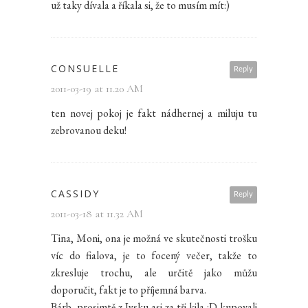
už taky dívala a říkala si, že to musím mít:)
CONSUELLE
Reply
2011-03-19 at 11.20 AM
ten novej pokoj je fakt nádhernej a miluju tu
zebrovanou deku!
CASSIDY
Reply
2011-03-18 at 11.32 AM
Tina, Moni, ona je možná ve skutečnosti trošku
víc do fialova, je to focený večer, takže to
zkresluje trochu, ale určitě jako můžu
doporučit, fakt je to příjemná barva.
Bárb, prosimtě z Jysku asi za tři kila :D kupovali