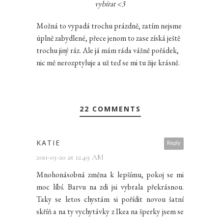
vybírat <3
Možná to vypadá trochu prázdně, zatím nejsme
úplně zabydlené, přece jenom to zase získá ještě
trochu jiný ráz. Ale já mám ráda vážně pořádek,
nic mě nerozptyluje a už teď se mi tu žije krásně.
22 COMMENTS
KATIE
Reply
2011-03-20 at 12.49 AM
Mnohonásobná změna k lepšímu, pokoj se mi
moc líbí. Barvu na zdi jsi vybrala překrásnou.
Taky se letos chystám si pořídit novou šatní
skříň a na ty vychytávky z Ikea na šperky jsem se