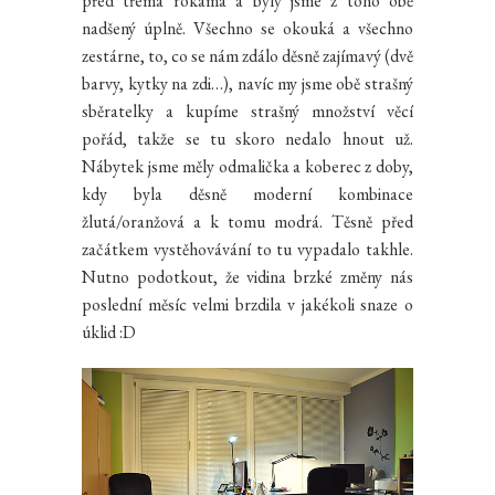
před třema rokama a byly jsme z toho obě
nadšený úplně. Všechno se okouká a všechno
zestárne, to, co se nám zdálo děsně zajímavý (dvě
barvy, kytky na zdi…), navíc my jsme obě strašný
sběratelky a kupíme strašný množství věcí
pořád, takže se tu skoro nedalo hnout už.
Nábytek jsme měly odmalička a koberec z doby,
kdy byla děsně moderní kombinace
žlutá/oranžová a k tomu modrá. Těsně před
začátkem vystěhovávání to tu vypadalo takhle.
Nutno podotkout, že vidina brzké změny nás
poslední měsíc velmi brzdila v jakékoli snaze o
úklid :D