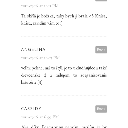
2011-03-16 at 10.11 PM
Ta skříň je božská, taky bych ji brala <3 Krása,
krása, závidím vám to :)
ANGELINA
Reply
2011-03-16 at 10.07 PM
veľmi pekné, má to štýl, je to ukľudňujúce a také
dievčenské :) a milujem to zorganizovanie
bižutérie :)))
CASSIDY
Reply
2011-03-16 at 6.59 PM
Alis, díky.. Formspring nemám, myslím, že by