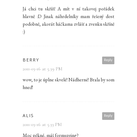
Já chci tu skříň! A mít v ní takovej pořádek
hlavně :D Jinak náhrdelníky mam řešený dost
podobně, akorát háčkama zvlášť a zvenku skříně
:)
BERRY
Reply
2011-03-16 at 5.39 PM
wow, to je úplne skvelé! Nádherné! Brala by som
hneď!
ALIS
Reply
2011-03-16 at 5.33 PM
Moc pěkné, máš formspring?