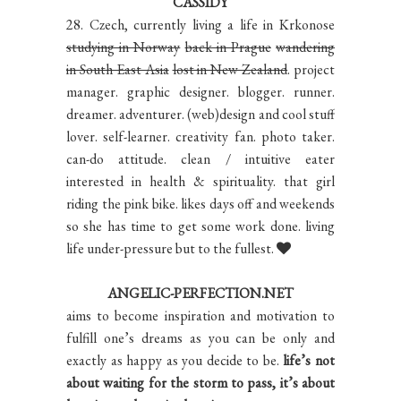
CASSIDY
28. Czech, currently living a life in Krkonose
studying in Norway
back in Prague
wandering
in South East Asia
lost in New Zealand
. project
manager. graphic designer. blogger. runner.
dreamer. adventurer. (web)design and cool stuff
lover. self-learner. creativity fan. photo taker.
can-do attitude. clean / intuitive eater
interested in health & spirituality. that girl
riding the pink bike. likes days off and weekends
so she has time to get some work done. living
life under-pressure but to the fullest.
ANGELIC-PERFECTION.NET
aims to become inspiration and motivation to
fulfill one’s dreams as you can be only and
exactly as happy as you decide to be.
life’s not
about waiting for the storm to pass, it’s about