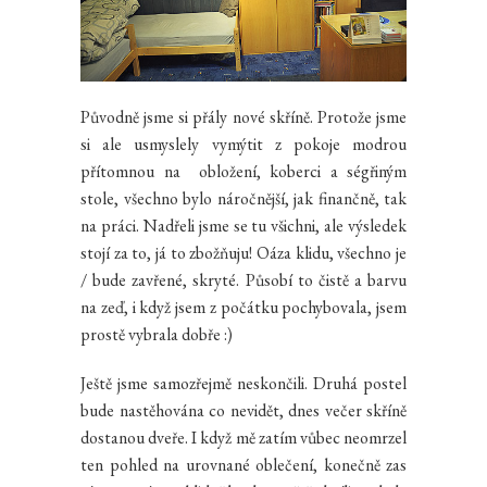
Původně jsme si přály nové skříně. Protože jsme
si ale usmyslely vymýtit z pokoje modrou
přítomnou na obložení, koberci a ségřiným
stole, všechno bylo náročnější, jak finančně, tak
na práci. Nadřeli jsme se tu všichni, ale výsledek
stojí za to, já to zbožňuju! Oáza klidu, všechno je
/ bude zavřené, skryté. Působí to čistě a barvu
na zeď, i když jsem z počátku pochybovala, jsem
prostě vybrala dobře :)
Ještě jsme samozřejmě neskončili. Druhá postel
bude nastěhována co nevidět, dnes večer skříně
dostanou dveře. I když mě zatím vůbec neomrzel
ten pohled na urovnané oblečení, konečně zas