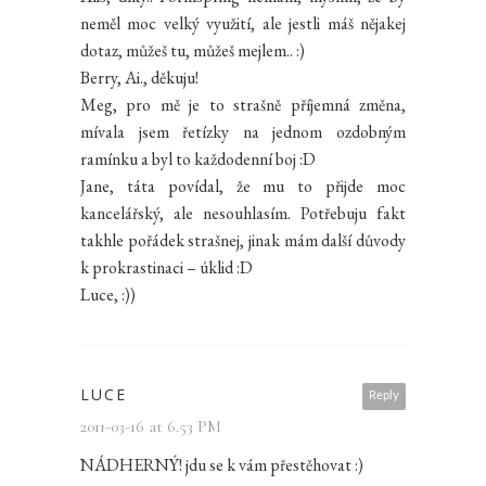
neměl moc velký využití, ale jestli máš nějakej
dotaz, můžeš tu, můžeš mejlem.. :)
Berry, Ai., děkuju!
Meg, pro mě je to strašně příjemná změna,
mívala jsem řetízky na jednom ozdobným
ramínku a byl to každodenní boj :D
Jane, táta povídal, že mu to přijde moc
kancelářský, ale nesouhlasím. Potřebuju fakt
takhle pořádek strašnej, jinak mám další důvody
k prokrastinaci – úklid :D
Luce, :))
LUCE
Reply
2011-03-16 at 6.53 PM
NÁDHERNÝ! jdu se k vám přestěhovat :)